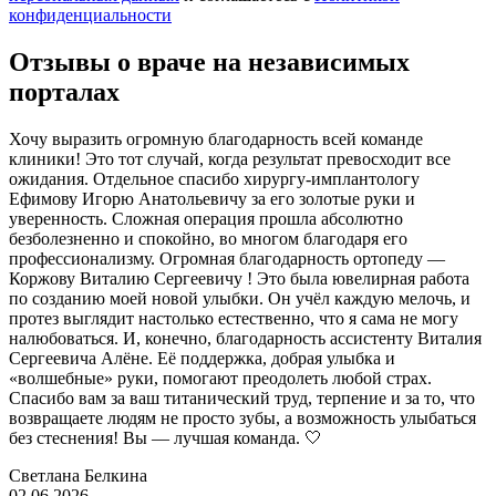
конфиденциальности
Отзывы о враче на независимых
порталах
Хочу выразить огромную благодарность всей команде
клиники! Это тот случай, когда результат превосходит все
ожидания. Отдельное спасибо хирургу-имплантологу
Ефимову Игорю Анатольевичу за его золотые руки и
уверенность. Сложная операция прошла абсолютно
безболезненно и спокойно, во многом благодаря его
профессионализму. Огромная благодарность ортопеду —
Коржову Виталию Сергеевичу ! Это была ювелирная работа
по созданию моей новой улыбки. Он учёл каждую мелочь, и
протез выглядит настолько естественно, что я сама не могу
налюбоваться. И, конечно, благодарность ассистенту Виталия
Сергеевича Алёне. Её поддержка, добрая улыбка и
«волшебные» руки, помогают преодолеть любой страх.
Спасибо вам за ваш титанический труд, терпение и за то, что
возвращаете людям не просто зубы, а возможность улыбаться
без стеснения! Вы — лучшая команда. 🤍
Светлана Белкина
02.06.2026