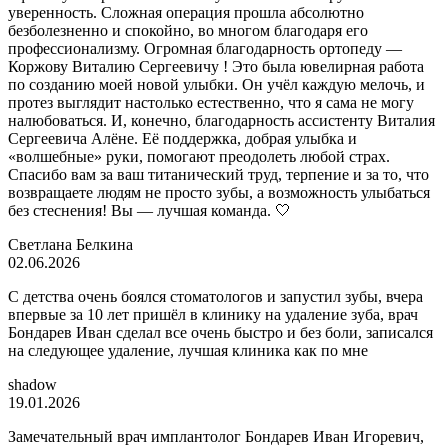
уверенность. Сложная операция прошла абсолютно
безболезненно и спокойно, во многом благодаря его
профессионализму. Огромная благодарность ортопеду —
Коржову Виталию Сергеевичу ! Это была ювелирная работа
по созданию моей новой улыбки. Он учёл каждую мелочь, и
протез выглядит настолько естественно, что я сама не могу
налюбоваться. И, конечно, благодарность ассистенту Виталия
Сергеевича Алёне. Её поддержка, добрая улыбка и
«волшебные» руки, помогают преодолеть любой страх.
Спасибо вам за ваш титанический труд, терпение и за то, что
возвращаете людям не просто зубы, а возможность улыбаться
без стеснения! Вы — лучшая команда. 🤍
Светлана Белкина
02.06.2026
С детства очень боялся стоматологов и запустил зубы, вчера
впервые за 10 лет пришёл в клинику на удаление зуба, врач
Бондарев Иван сделал все очень быстро и без боли, записался
на следующее удаление, лучшая клиника как по мне
shadow
19.01.2026
Замечательный врач имплантолог Бондарев Иван Игоревич,