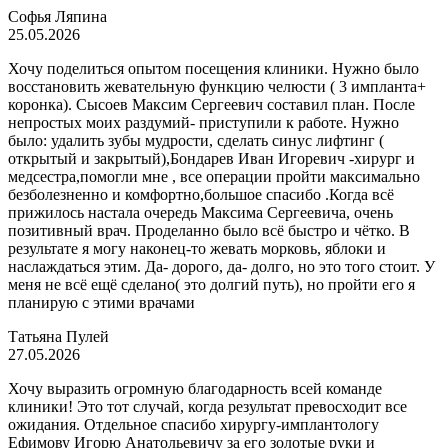
Софья Ляпина
25.05.2026
Хочу поделиться опытом посещения клиники. Нужно было
восстановить жевательную функцию челюсти ( 3 импланта+
коронка). Сысоев Максим Сергеевич составил план. После
непростых моих раздумий- приступили к работе. Нужно
было: удалить зубы мудрости, сделать синус лифтинг (
открытый и закрытый),Бондарев Иван Игоревич -хирург и
медсестра,помогли мне , все операции пройти максимально
безболезненно и комфортно,большое спасибо .Когда всё
прижилось настала очередь Максима Сергеевича, очень
позитивный врач. Проделанно было всё быстро и чётко. В
результате я могу наконец-то жевать морковь, яблоки и
наслаждаться этим. Да- дорого, да- долго, но это того стоит. У
меня не всё ещё сделано( это долгий путь), но пройти его я
планирую с этими врачами
Татьяна Пулей
27.05.2026
Хочу выразить огромную благодарность всей команде
клиники! Это тот случай, когда результат превосходит все
ожидания. Отдельное спасибо хирургу-имплантологу
Ефимову Игорю Анатольевичу за его золотые руки и