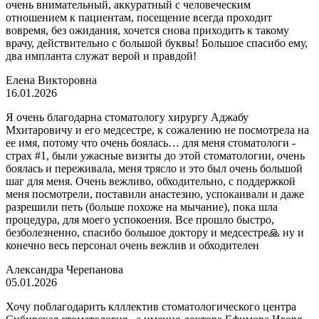
очень внимательный, аккуратный с человеческим
отношением к пациентам, посещение всегда проходит
вовремя, без ожидания, хочется снова приходить к такому
врачу, действительно с большой буквы! Большое спасибо ему,
два импланта служат верой и правдой!
Елена Викторовна
16.01.2026
Я очень благодарна стоматологу хирургу Аджабу
Мхитаровичу и его медсестре, к сожалению не посмотрела на
ее имя, потому что очень боялась… для меня стоматологи -
страх #1, были ужасные визиты до этой стоматологии, очень
боялась и переживала, меня трясло и это был очень большой
шаг для меня. Очень вежливо, обходительно, с поддержкой
меня посмотрели, поставили анастезию, успокаивали и даже
разрешили петь (больше похоже на мычание), пока шла
процедура, для моего успокоения. Все прошло быстро,
безболезненно, спасибо большое доктору и медсестре🙏 ну и
конечно весь персонал очень вежлив и обходителен
Александра Черепанова
05.01.2026
Хочу поблагодарить клллектив стоматологического центра